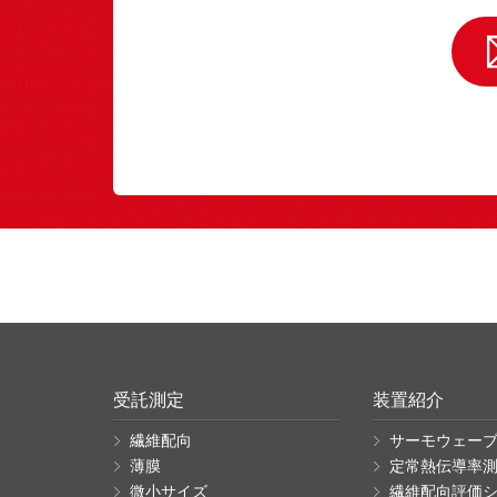
受託測定
装置紹介
繊維配向
サーモウェーブ
薄膜
定常熱伝導率測定
微小サイズ
繊維配向評価シ