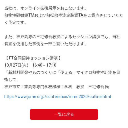
当社は、オンライン技術展示をおこないます。
熱物性顕微鏡TMおよび熱拡散率測定装置TAをご案内させていただ
く予定です。
また、神戸高専の三宅修吾教授によるセッション講演でも、当社
装置を使用した事例を一部ご覧いただけます。
【 FT合同招待セッション講演 】
10月27日(火) 16:40－17:10
「新材料開発やものづくりに「使える」マイクロ熱物性計測を目
指して」
神戸市立工業高等専門学校機械工学科 教授 三宅修吾 氏
https://www.jsme.or.jp/conference/mnm2020/outline.html
一覧に戻る