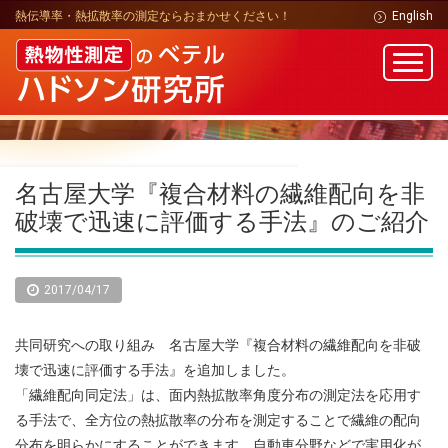
熱伝導率・熱拡散率の測定ならおまかせください！
English
名古屋大学『複合材料の繊維配向を非
破壊で迅速に評価する手法』のご紹介
2017/04/17
共同研究への取り組み 名古屋大学『複合材料の繊維配向を非破
壊で迅速に評価する手法』を追加しました。
「繊維配向同定法」は、面内熱拡散率角度分布の測定法を応用す
る手法で、全方位の熱拡散率の分布を測定することで繊維の配向
分布を明らかにすることができます。自動車分野などで実用化が