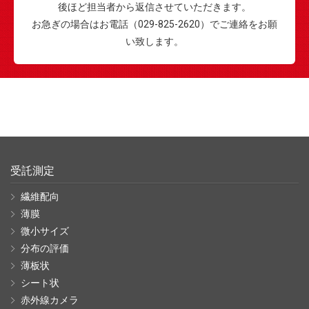
後ほど担当者から返信させていただきます。
お急ぎの場合はお電話（029-825-2620）でご連絡をお願
い致します。
受託測定
繊維配向
薄膜
微小サイズ
分布の評価
薄板状
シート状
赤外線カメラ