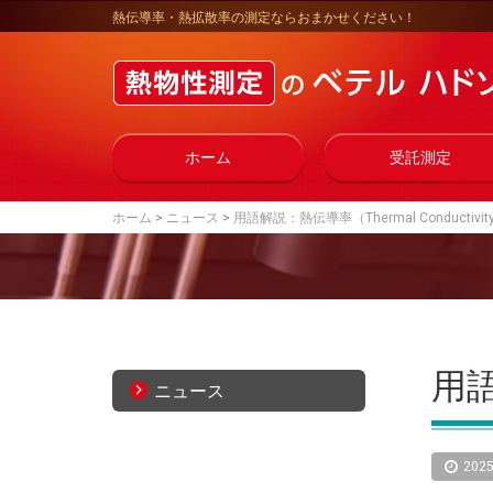
熱伝導率・熱拡散率の測定ならおまかせください！
ホーム
受託測定
ホーム
ニュース
用語解説：熱伝導率（Thermal Conductivit
用語
ニュース
2025