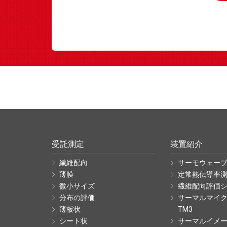
受託測定
装置紹介
繊維配向
サーモウェーブ
薄膜
定常熱伝導率測定
微小サイズ
繊維配向評価シ
分布の評価
サーマルマイ
薄板状
TM3
シート状
サーマルイメ